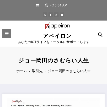
コ
4:13:34 AM
ン
テ
ン
ツ
へ
ス
アペイロン
キ
ッ
あなたのICTライフをトータルにサポートします
プ
ジョー岡田のさむらい人生
ホーム
取引先
ジョー岡田のさむらい人生