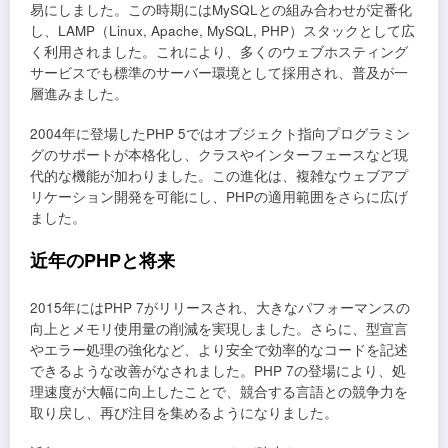
易にしました。この時期にはMySQLとの組み合わせが定番化
し、LAMP（Linux, Apache, MySQL, PHP）スタックとして広
く利用されました。これにより、多くのウェブホスティング
サービスでも標準のサーバー環境として採用され、普及が一
層進みました。
2004年に登場したPHP 5ではオブジェクト指向プログラミン
グのサポートが本格化し、クラスやインターフェースなど現
代的な機能が加わりました。この進化は、複雑なウェブアプ
リケーション開発を可能にし、PHPの適用範囲をさらに広げ
ました。
近年のPHPと将来
2015年にはPHP 7がリリースされ、大きなパフォーマンスの
向上とメモリ使用量の削減を実現しました。さらに、型宣言
やエラー処理の強化など、より安全で効率的なコードを記述
できるような改善がなされました。PHP 7の登場により、処
理速度が大幅に向上したことで、競合する言語との競争力を
取り戻し、再び注目を集めるようになりました。