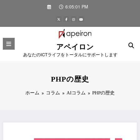
コ
6:05:01 PM
ン
テ
ン
ツ
へ
ス
アペイロン
キ
ッ
あなたのICTライフをトータルにサポートします
プ
PHPの歴史
ホーム
コラム
AIコラム
PHPの歴史